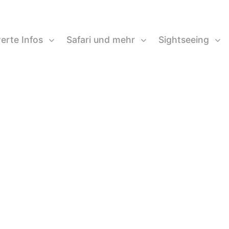
erte Infos
Safari und mehr
Sightseeing